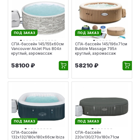
ПОД ЗАКАЗ
ПОД ЗАКАЗ
СПА-бассейн 145/155х60см
СПА-бассейн 145/196х71см
Vancouver AirJet Plus 804л
Bubble Massage 795л
круглый, аэромассаж
круглый, аэромассаж
58100 ₽
58210 ₽
ПОД ЗАКАЗ
ПОД ЗАКАЗ
СПА-бассейн
СПА-бассейн
132х132/180х180х66см Ibiza
220х130/270х180х71см