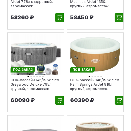
AirJet 778л квадратный,
Mauritius AirJet 1350л
аэромассаж
круглый, аэромассаж
58260 ₽
58450 ₽
ПОД ЗАКАЗ
ПОД ЗАКАЗ
СПА-бассейн 145/196х71см
СПА-бассейн 146/196х71см
Greywood Deluxe 795л
Palm Springs AirJet 916л
круглый, аэромассаж
круглый, аэромассаж
60090 ₽
60390 ₽