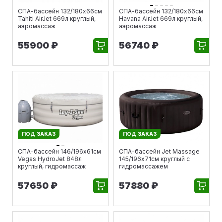
СПА-бассейн 132/180х66см
СПА-бассейн 132/180х66см
Tahiti AirJet 669л круглый,
Havana AirJet 669л круглый,
аэромассаж
аэромассаж
55900 ₽
56740 ₽
ПОД ЗАКАЗ
ПОД ЗАКАЗ
СПА-бассейн 146/196х61см
СПА-бассейн Jet Massage
Vegas HydroJet 848л
145/196х71см круглый с
круглый, гидромассаж
гидромассажем
57650 ₽
57880 ₽