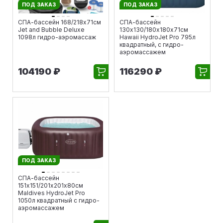
ПОД ЗАКАЗ
ПОД ЗАКАЗ
СПА-бассейн 168/218х71см
СПА-бассейн
Jet and Bubble Deluxe
130х130/180х180х71см
1098л гидро-аэромассаж
Hawaii HydroJet Pro 795л
квадратный, с гидро-
аэромассажем
104190 ₽
116290 ₽
ПОД ЗАКАЗ
СПА-бассейн
151х151/201х201х80см
Maldives HydroJet Pro
1050л квадратный с гидро-
аэромассажем