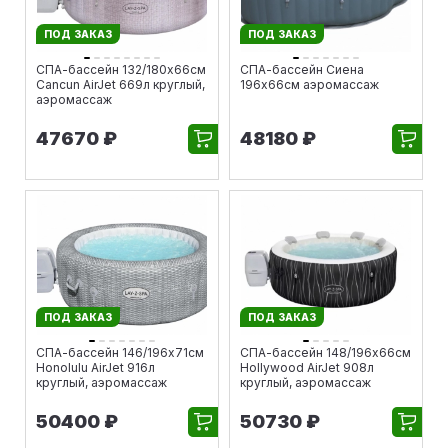
ПОД ЗАКАЗ
ПОД ЗАКАЗ
СПА-бассейн 132/180х66см
СПА-бассейн Сиена
Cancun AirJet 669л круглый,
196х66см аэромассаж
аэромассаж
47670 ₽
48180 ₽
ПОД ЗАКАЗ
ПОД ЗАКАЗ
СПА-бассейн 146/196х71см
СПА-бассейн 148/196х66см
Honolulu AirJet 916л
Hollywood AirJet 908л
круглый, аэромассаж
круглый, аэромассаж
50400 ₽
50730 ₽