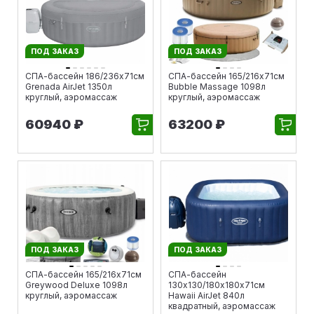
ПОД ЗАКАЗ
ПОД ЗАКАЗ
СПА-бассейн 186/236х71см
СПА-бассейн 165/216х71см
Grenada AirJet 1350л
Bubble Massage 1098л
круглый, аэромассаж
круглый, аэромассаж
60940 ₽
63200 ₽
ПОД ЗАКАЗ
ПОД ЗАКАЗ
СПА-бассейн 165/216х71см
СПА-бассейн
Greywood Deluxe 1098л
130х130/180х180х71см
круглый, аэромассаж
Hawaii AirJet 840л
квадратный, аэромассаж