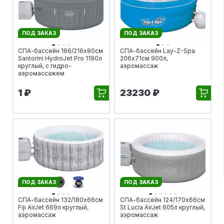
ПОД ЗАКАЗ
ПОД ЗАКАЗ
СПА-бассейн 166/216х80см
СПА-бассейн Lay-Z-Spa
Santorini HydroJet Pro 1190л
206х71см 900л,
круглый, с гидро-
аэромассаж
аэромассажем
1 ₽
23230 ₽
ПОД ЗАКАЗ
ПОД ЗАКАЗ
СПА-бассейн 132/180х66см
СПА-бассейн 124/170х66см
Fiji AirJet 669л круглый,
St Lucia AirJet 605л круглый,
аэромассаж
аэромассаж