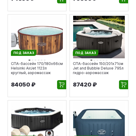
ПОД ЗАКАЗ
ПОД ЗАКАЗ
СПА-бассейн 170/180х66см
СПА-бассейн 150/201х71см
Helsinki AirJet 1123л
Jet and Bubble Deluxe 795л
круглый, аэромассаж
гидро-аэромассаж
84050 ₽
87420 ₽