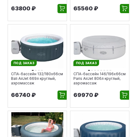
63800 ₽
65560 ₽
ПОД ЗАКАЗ
ПОД ЗАКАЗ
СПА-бассейн 132/180х66см
СПА-бассейн 146/196х66см
Bali AirJet 669л круглый,
Paris AirJet 806л круглый,
аэромассаж
аэромассаж
66740 ₽
69970 ₽