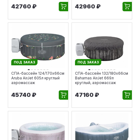
42760 ₽
42960 ₽
ПОД ЗАКАЗ
ПОД ЗАКАЗ
СПА-бассейн 124/170х66см
СПА-бассейн 132/180х66см
Aruba AirJet 605л круглый
Bahamas AirJet 669л
аэромассаж
круглый, аэромассаж
45740 ₽
47160 ₽