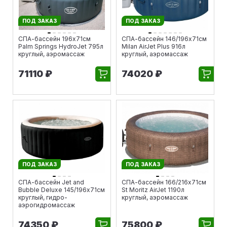
ПОД ЗАКАЗ
ПОД ЗАКАЗ
СПА-бассейн 196х71см
СПА-бассейн 146/196х71см
Palm Springs HydroJet 795л
Milan AirJet Plus 916л
круглый, аэромассаж
круглый, аэромассаж
71110 ₽
74020 ₽
ПОД ЗАКАЗ
ПОД ЗАКАЗ
СПА-бассейн Jet and
СПА-бассейн 166/216х71см
Bubble Deluxe 145/196х71см
St Moritz AirJet 1190л
круглый, гидро-
круглый, аэромассаж
аэрогидромассаж
74350 ₽
75800 ₽