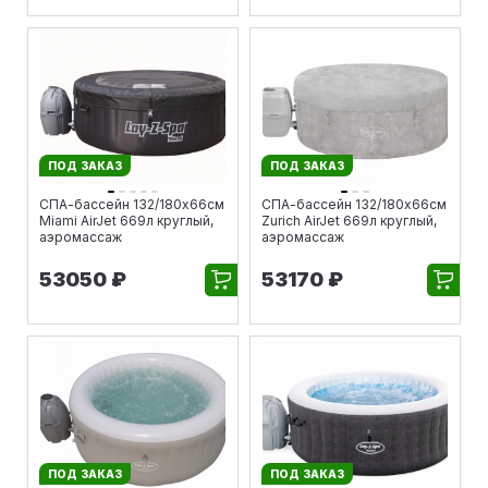
ПОД ЗАКАЗ
ПОД ЗАКАЗ
СПА-бассейн 132/180х66см
СПА-бассейн 132/180х66см
Miami AirJet 669л круглый,
Zurich AirJet 669л круглый,
аэромассаж
аэромассаж
53050 ₽
53170 ₽
ПОД ЗАКАЗ
ПОД ЗАКАЗ