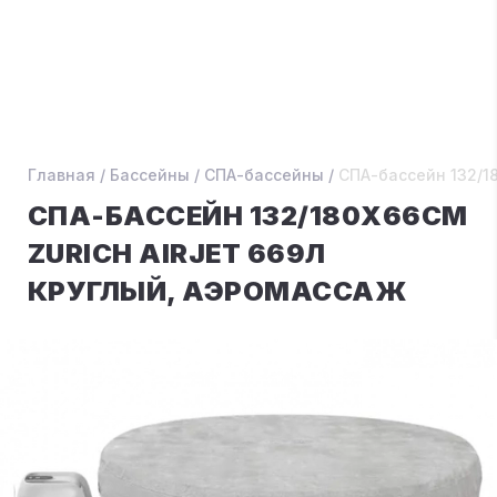
Главная
/
Бассейны
/
СПА-бассейны
/
СПА-бассейн 132/18
СПА-БАССЕЙН 132/180Х66СМ
ZURICH AIRJET 669Л
КРУГЛЫЙ, АЭРОМАССАЖ