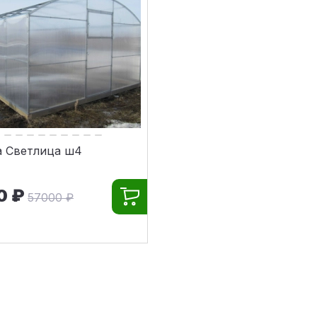
а Светлица ш4
0 ₽
57000 ₽