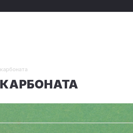
икарбоната
ИКАРБОНАТА