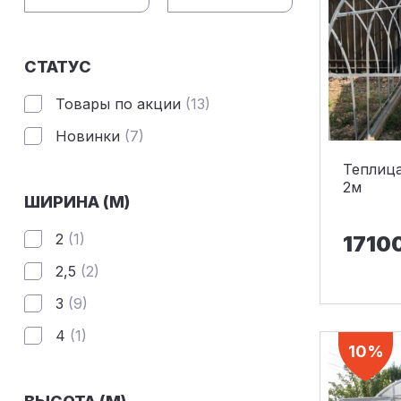
СТАТУС
Товары по акции
(13)
Новинки
(7)
Теплиц
2м
ШИРИНА (М)
2
(1)
1710
2,5
(2)
3
(9)
4
(1)
10%