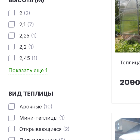
ВЫСОТА (М)
2
(2)
2,1
(7)
2,25
(1)
2,2
(1)
2,45
(1)
Теплица
Показать ещё 1
2090
ВИД ТЕПЛИЦЫ
Арочные
(10)
Мини-теплицы
(1)
Открывающиеся
(2)