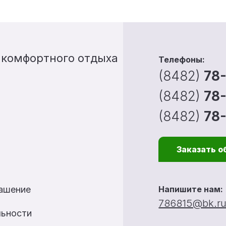
 комфортного отдыха
Телефоны:
(8482)
78
(8482)
78
(8482)
78
Заказать о
лашение
Напишите нам:
786815@bk.r
льности