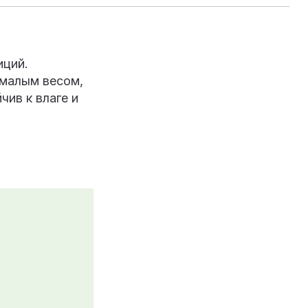
иций.
 малым весом,
чив к влаге и