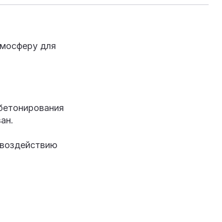
тмосферу для
 бетонирования
ан.
 воздействию