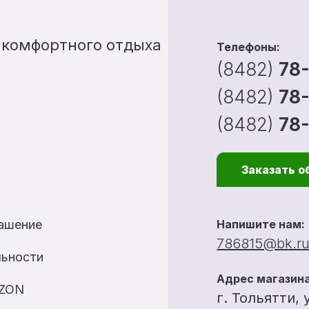
 комфортного отдыха
Телефоны:
(8482)
78
(8482)
78
(8482)
78
Заказать о
лашение
Напишите нам:
786815@bk.r
льности
Адрес магазина
OZON
г. Тольятти, 