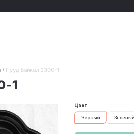
ы
/
Пруд Байкал 2300-1
0-1
Цвет
Черный
Зелены