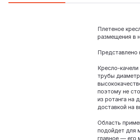
Плетеное крес
размещения в н
Представлено н
Кресло-качели 
трубы диаметр
высококачеств
поэтому не сто
из ротанга на 
доставкой на в
Область примен
подойдет для м
главное — его 