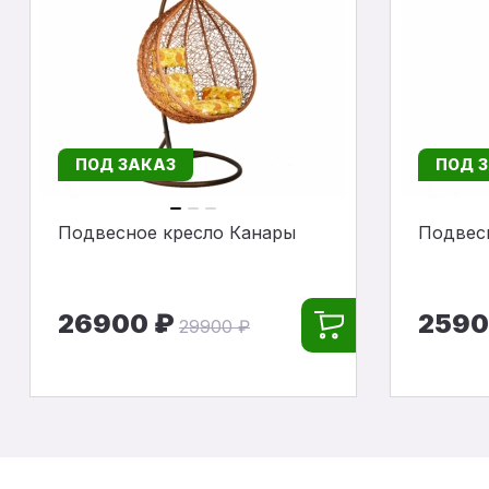
ПОД ЗАКАЗ
ПОД 
Подвесное кресло Канары
Подвес
26900 ₽
2590
29900 ₽