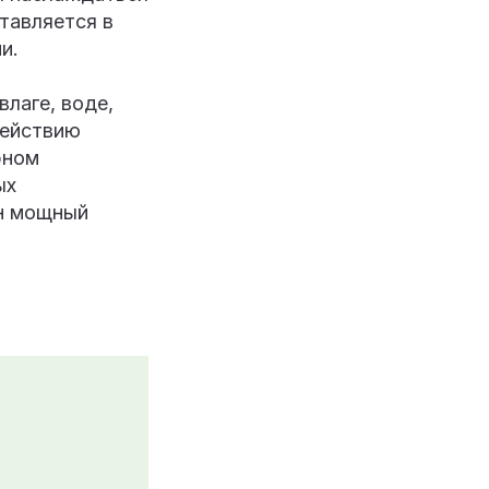
тавляется в
и.
влаге, воде,
действию
рном
ых
ан мощный