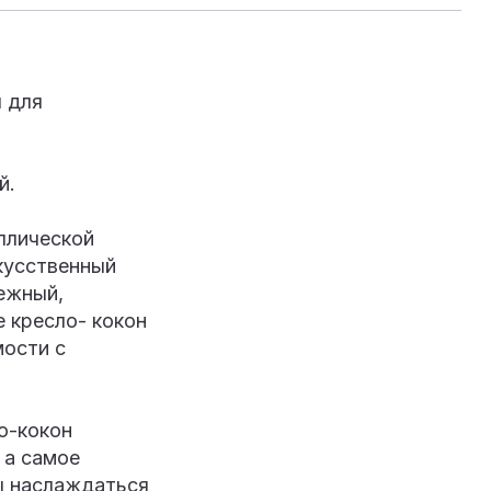
 для
й.
ллической
кусственный
ежный,
 кресло- кокон
мости с
о-кокон
 а самое
бы наслаждаться