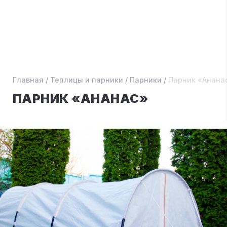
Главная
/
Теплицы и парники
/
Парники
/
Парник «Анана
ПАРНИК «АНАНАС»