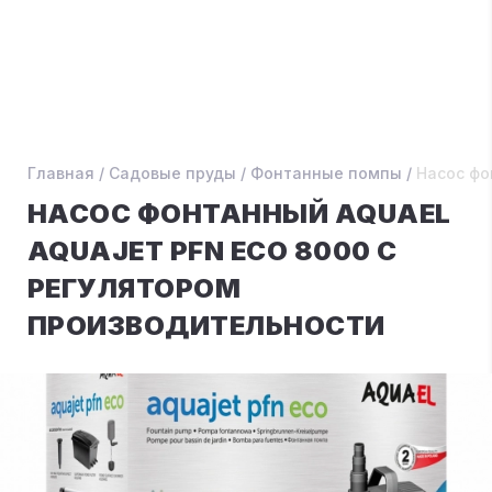
Главная
/
Садовые пруды
/
Фонтанные помпы
/
Насос фо
НАСОС ФОНТАННЫЙ AQUAEL
AQUAJET PFN ECO 8000 С
РЕГУЛЯТОРОМ
ПРОИЗВОДИТЕЛЬНОСТИ