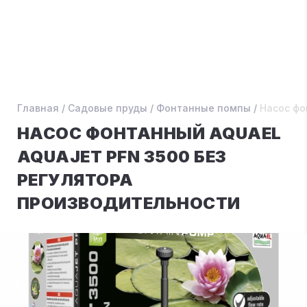
Главная
/
Садовые пруды
/
Фонтанные помпы
/
Насос фо
НАСОС ФОНТАННЫЙ AQUAEL
AQUAJET PFN 3500 БЕЗ
РЕГУЛЯТОРА
ПРОИЗВОДИТЕЛЬНОСТИ