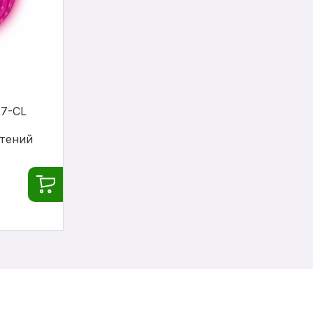
7-CL
стений