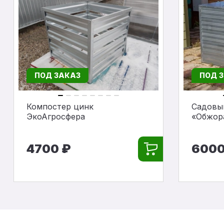
ПОД ЗАКАЗ
ПОД 
Компостер цинк
Садовы
ЭкоАгросфера
«Обжор
4700 ₽
6000