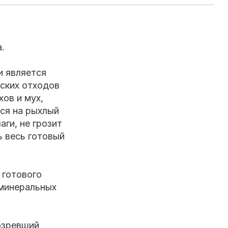
.
и является
ских отходов
хов и мух,
ся на рыхлый
аги, не грозит
ь весь готовый
 готового
 минеральных
озревший