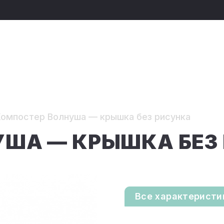
Компостер Волнуша — крышка без рисунка
УША — КРЫШКА БЕЗ
Все характеристи