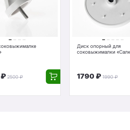
 соковыжималке
Диск опорный для
»
соковыжималки «Сал
 ₽
1790 ₽
2500 ₽
1990 ₽