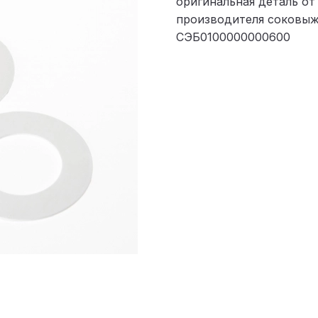
оригинальная деталь от
производителя соковы
СЭБ0100000000600