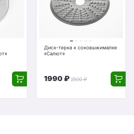
Диск-терка к соковыжималке
ют»
«Салют»
1990 ₽
2500 ₽