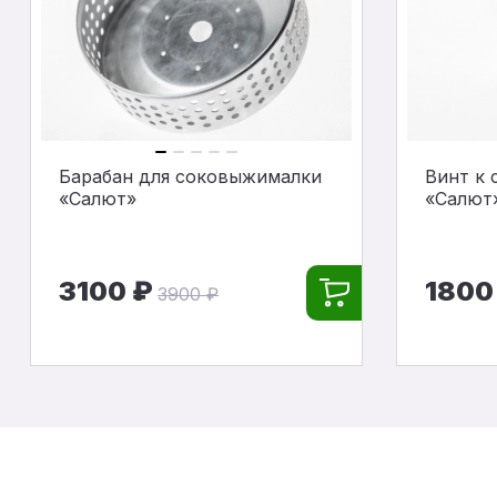
Барабан для соковыжималки
Винт к
«Салют»
«Салют
3100 ₽
1800
3900 ₽