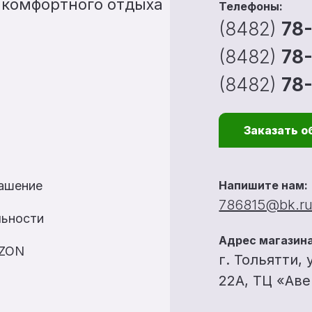
 комфортного отдыха
Телефоны:
(8482)
78
(8482)
78
(8482)
78
Заказать о
лашение
Напишите нам:
786815@bk.r
льности
Адрес магазина
OZON
г. Тольятти, 
22А, ТЦ «Ав