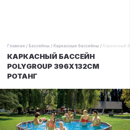
Главная
/
Бассейны
/
Каркасные бассейны
/
Каркасный б
КАРКАСНЫЙ БАССЕЙН
POLYGROUP 396Х132СМ
РОТАНГ