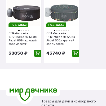
ПОД ЗАКАЗ
ПОД ЗАКАЗ
СПА-бассейн
СПА-бассейн
132/180х66см Miami
124/170х66см Aruba
AirJet 669л круглый,
AirJet 605л круглый
аэромассаж
аэромассаж
53050 ₽
45740 ₽
Товары для дачи и комфортного
отдыха