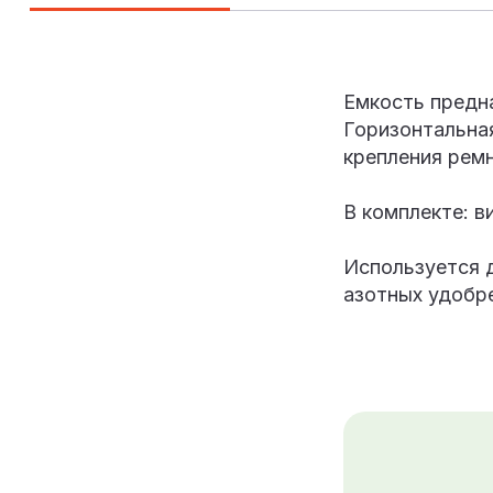
Емкость предна
Горизонтальна
крепления ремн
В комплекте: в
Используется 
азотных удобре