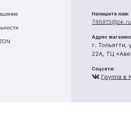
лашение
Напишите нам:
786815@bk.r
льности
Адрес магазина
OZON
г. Тольятти, 
22А, ТЦ «Ав
Соцсети:
Группа в 