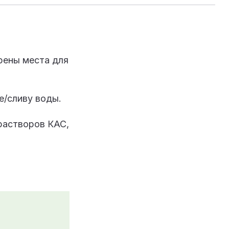
рены места для
е/сливу воды.
растворов КАС,