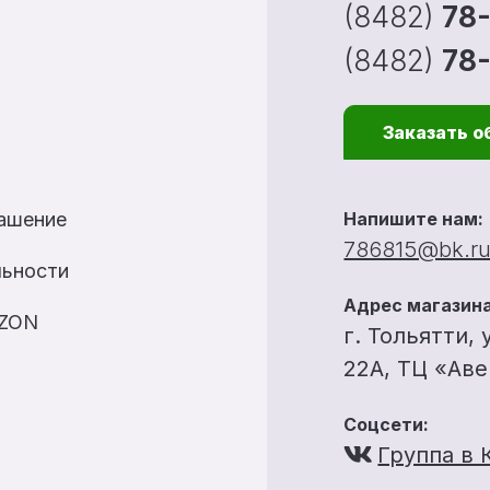
(8482)
78
(8482)
78
Заказать о
лашение
Напишите нам:
786815@bk.r
льности
Адрес магазина
OZON
г. Тольятти, 
22А, ТЦ «Ав
Соцсети:
Группа в 