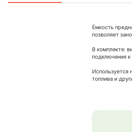
Ёмкость предна
позволяет зан
В комплекте: в
подключения к
Используется н
топлива и друг