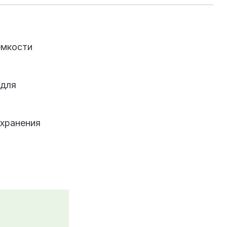
ёмкости
 для
 хранения