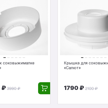
 к соковыжималке
Крышка для соковыж
»
«Салют»
 ₽
1790 ₽
3990 ₽
2100 ₽