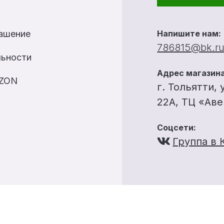
лашение
Напишите нам:
786815@bk.r
льности
Адрес магазина
OZON
г. Тольятти, 
22А, ТЦ «Ав
Соцсети:
Группа в 