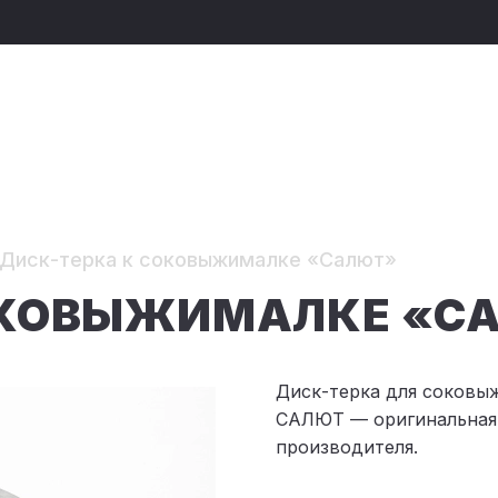
Диск-терка к соковыжималке «Салют»
ОКОВЫЖИМАЛКЕ «С
Диск-терка для соковы
САЛЮТ — оригинальная 
производителя.