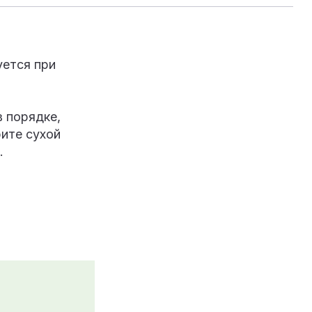
уется при
 порядке,
ите сухой
н.