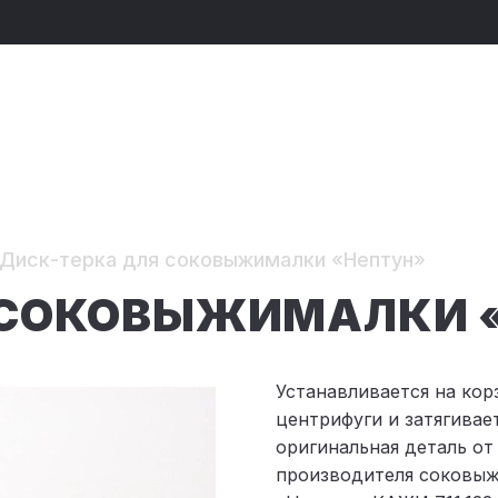
Диск-тeрка для соковыжималки «Нептун»
 СОКОВЫЖИМАЛКИ 
Устанавливается на кор
центрифуги и затягивае
оригинальная деталь от
производителя соковы