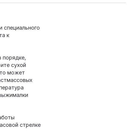
и специального
та к
 порядке,
ите сухой
что может
астмассовых
мпература
овыжималки
аботы
часовой стрелке