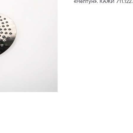
«Нептун». КАЖИ 711.122