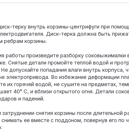
диск-терку внутрь корзины-центрифуги при помощ
электродвигателя. Диск-терка должна быть прижа
м ребрам корзины.
ия работы произведите разборку соковыжималки в
ке. Снятые детали промойте теплой водой и протр
 Не допускайте попадания влаги внутрь корпуса, 
рче электропривода. Во избежание деформации пл
те их горячей водой, не сушите на предметах, те
ает 40° С, и вблизи открытого огня. Детали сок
ударов и падений.
 затруднении снятия корзины после длительной р
снимать ее вместе с поддоном, повернув его по 
х.