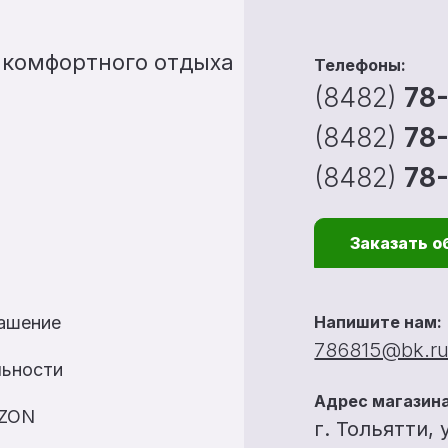
 комфортного отдыха
Телефоны:
(8482)
78
(8482)
78
(8482)
78
Заказать о
лашение
Напишите нам:
786815@bk.r
льности
Адрес магазина
OZON
г. Тольятти, 