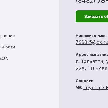
(8482)
78
Заказать о
лашение
Напишите нам:
786815@bk.r
льности
Адрес магазина
OZON
г. Тольятти, 
22А, ТЦ «Ав
Соцсети:
Группа в 