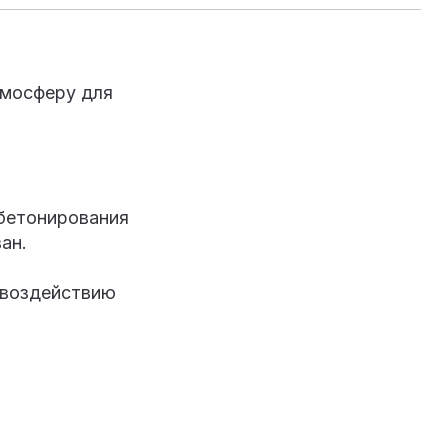
тмосферу для
 бетонирования
ан.
 воздействию