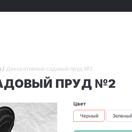
ы
/
Декоративный садовый пруд №2
АДОВЫЙ ПРУД №2
Цвет
Черный
Зелены