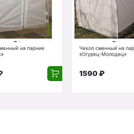
менный на парник
Чехол сменный на па
к»
«Огурец-Молодец»
₽
1590 ₽