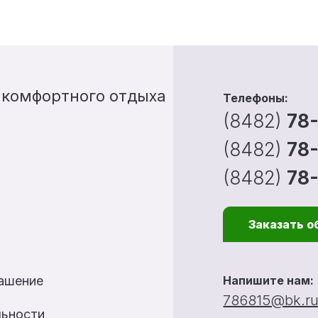
 комфортного отдыха
Телефоны:
(8482)
78
(8482)
78
(8482)
78
Заказать о
лашение
Напишите нам:
786815@bk.r
льности