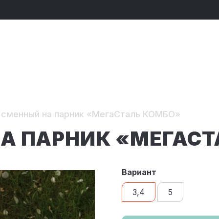
 сменный на парник «МегаСталь КОМБО»
А ПАРНИК «МЕГАСТ
Вариант
3,4
5