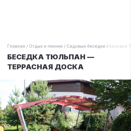
Главная
/
Отдых и пикник
/
Садовые беседки
/
Беседка 
БЕСЕДКА ТЮЛЬПАН —
ТЕРРАСНАЯ ДОСКА