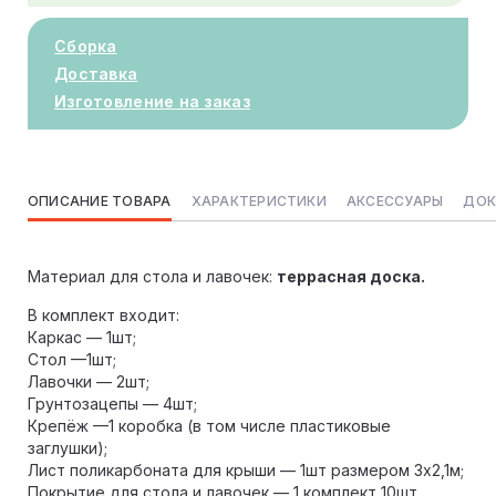
Сборка
Доставка
Изготовление на заказ
ОПИСАНИЕ ТОВАРА
ХАРАКТЕРИСТИКИ
АКСЕССУАРЫ
ДОК
Материал для стола и лавочек:
террасная доска.
В комплект входит:
Каркас — 1шт;
Стол —1шт;
Лавочки — 2шт;
Грунтозацепы — 4шт;
Крепёж —1 коробка (в том числе пластиковые
заглушки);
Лист поликарбоната для крыши — 1шт размером 3х2,1м;
Покрытие для стола и лавочек — 1 комплект 10шт