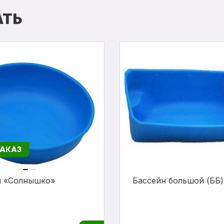
АТЬ
ЗАКАЗ
н «Солнышко»
Бассейн большой (ББ)