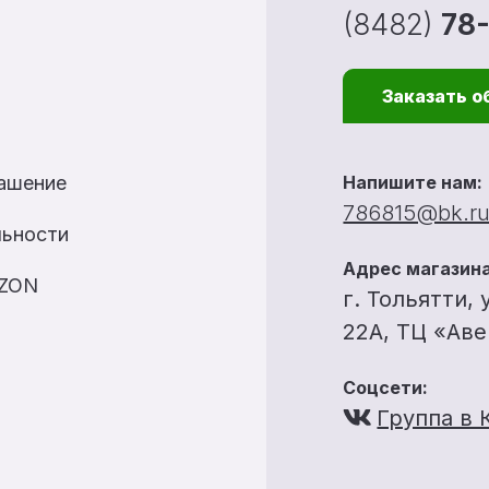
(8482)
78
Заказать о
лашение
Напишите нам:
786815@bk.r
льности
Адрес магазина
OZON
г. Тольятти, 
22А, ТЦ «Ав
Соцсети:
Группа в 