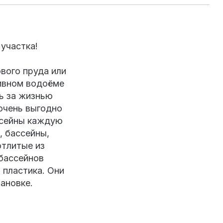
участка!
вого пруда или
тивном водоёме
ь за жизнью
 очень выгодно
ссейны каждую
, бассейны,
отлитые из
 бассейнов
 пластика. Они
тановке.