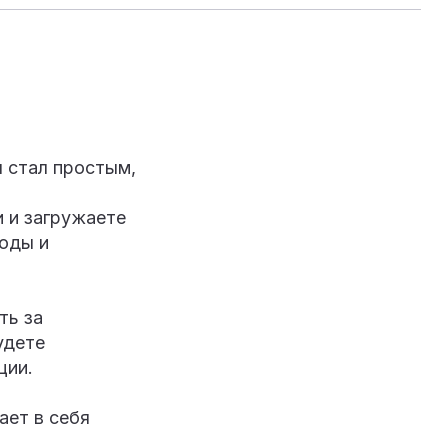
 стал простым,
 и загружаете
воды и
ть за
удете
ции.
ает в себя