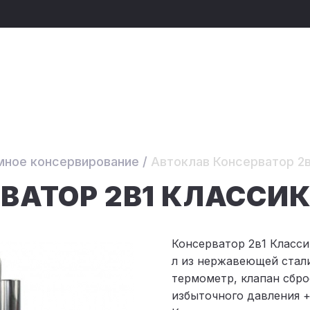
мное консервирование
/
Автоклав Консерватор 2в
ВАТОР 2В1 КЛАССИ
Консерватор 2в1 Класси
л из нержавеющей стал
термометр, клапан сбро
избыточного давления 